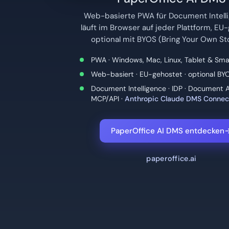
Web-basierte PWA für Document Intell
läuft im Browser auf jeder Plattform, EU
optional mit BYOS (Bring Your Own St
PWA · Windows, Mac, Linux, Tablet & Sm
Web-basiert · EU-gehostet · optional BY
Document Intelligence · IDP · Document A
MCP/API ·
Anthropic Claude DMS Connec
PaperOffice AI DMS entdecken
paperoffice.ai