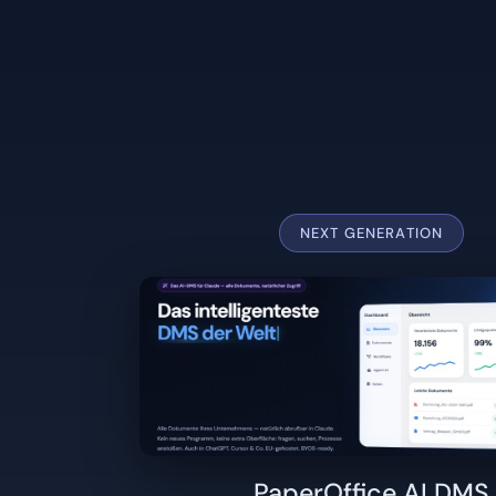
Welches PaperOffice passt z
NEXT GENERATION
PaperOffice AI DMS