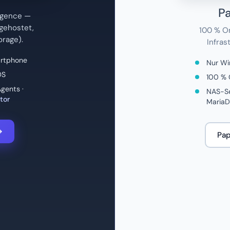
P
igence —
-gehostet,
100 % O
orage).
Infras
artphone
Nur Wi
OS
100 % O
gents ·
NAS-Se
tor
Maria
→
Pap